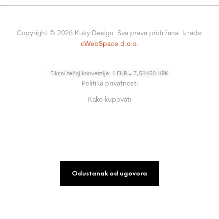
Copyright ©
2026
Kuky Design. Sva prava pridržana. Izrada:
cWebSpace d.o.o.
Fiksni tečaj konverzije: 1 EUR = 7,53450 HRK
Politika privatnosti
Kako kupovati
Odustanak od ugovora