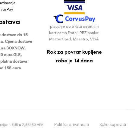
uzimanja,
rvusPay
ostava
plaćanje do 6 rata debitnim
karticama Erste i PBZ banke:
 dostave do 15
MasterCard, Maestro, VISA
a.
Cijena dostave
eura BOXNOW,
Rok za povrat kupljene
50 eura GLS,
robe je 14 dana
platna dostava
ad 155 eura
Politika privatnosti
Kako kupovati
erzije: 1 EUR = 7,53450 HRK