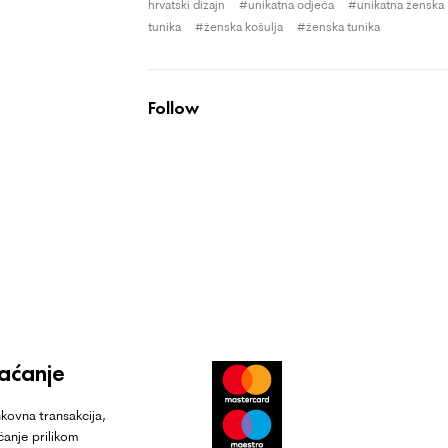
hrvatski dizajn
unikatna odjeća
unikatna ženska
tunika
ženska košulja
ženska tunika
Follow
laćanje
kovna transakcija,
ćanje prilikom