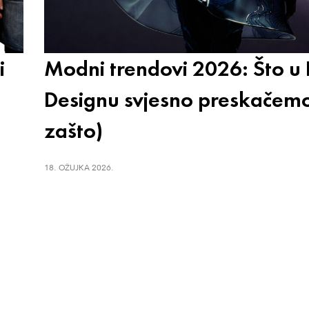
i
Modni trendovi 2026: Što u
Designu svjesno preskačemo
zašto)
18. OŽUJKA 2026.