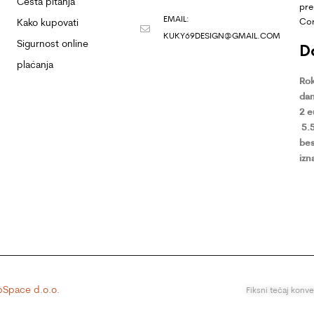
Česta pitanja
pre
EMAIL:
Co
Kako kupovati
KUKY69DESIGN@GMAIL.COM
Sigurnost online
D
plaćanja
Rok
dan
2 
5.
bes
izn
Space d.o.o.
Fiksni tečaj konv