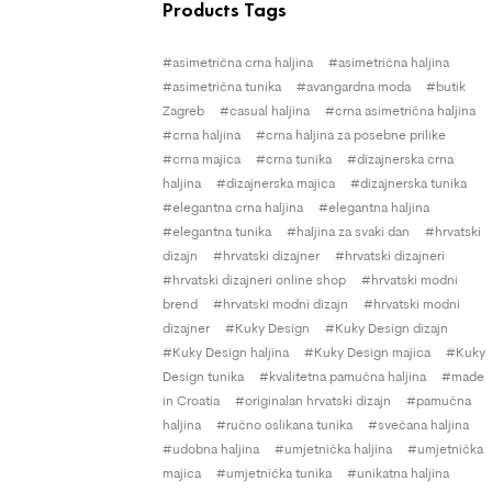
Products Tags
asimetrična crna haljina
asimetrična haljina
asimetrična tunika
avangardna moda
butik
Zagreb
casual haljina
crna asimetrična haljina
crna haljina
crna haljina za posebne prilike
crna majica
crna tunika
dizajnerska crna
haljina
dizajnerska majica
dizajnerska tunika
elegantna crna haljina
elegantna haljina
elegantna tunika
haljina za svaki dan
hrvatski
dizajn
hrvatski dizajner
hrvatski dizajneri
hrvatski dizajneri online shop
hrvatski modni
brend
hrvatski modni dizajn
hrvatski modni
dizajner
Kuky Design
Kuky Design dizajn
Kuky Design haljina
Kuky Design majica
Kuky
Design tunika
kvalitetna pamučna haljina
made
in Croatia
originalan hrvatski dizajn
pamučna
haljina
ručno oslikana tunika
svečana haljina
udobna haljina
umjetnička haljina
umjetnička
majica
umjetnička tunika
unikatna haljina