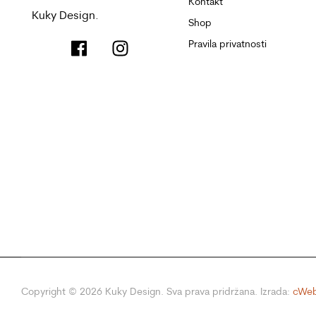
Kontakt
Kuky Design.
Shop
Pravila privatnosti
Copyright ©
2026
Kuky Design. Sva prava pridržana. Izrada:
cWeb