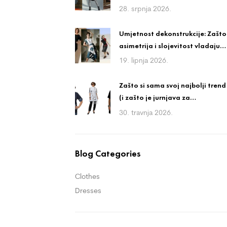
ali nosiv stil
28. srpnja 2026.
Umjetnost dekonstrukcije: Zašto
asimetrija i slojevitost vladaju
avangardnom modom?
19. lipnja 2026.
Zašto si sama svoj najbolji trend
(i zašto je jurnjava za
trendovima igra bez
30. travnja 2026.
pobjednika)
Blog Categories
Clothes
Dresses