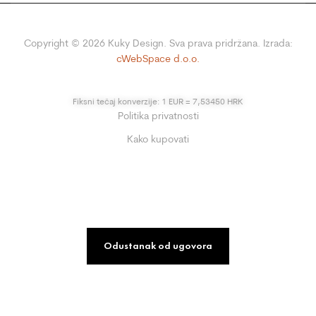
Copyright ©
2026
Kuky Design. Sva prava pridržana. Izrada:
cWebSpace d.o.o.
Fiksni tečaj konverzije: 1 EUR = 7,53450 HRK
Politika privatnosti
Kako kupovati
Odustanak od ugovora