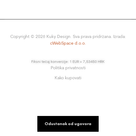
Copyright ©
2026
Kuky Design. Sva prava pridržana. Izrada:
cWebSpace d.o.o.
Fiksni tečaj konverzije: 1 EUR = 7,53450 HRK
Politika privatnosti
Kako kupovati
Odustanak od ugovora