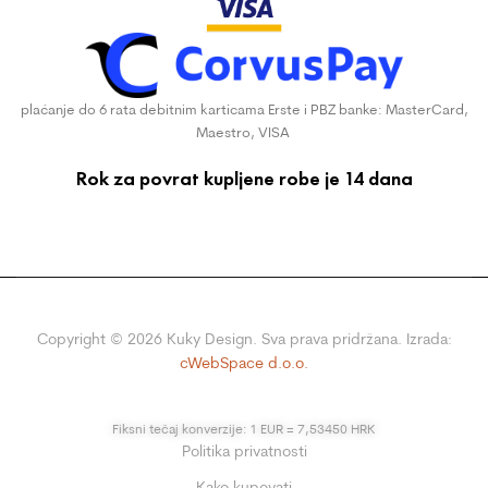
plaćanje do 6 rata debitnim karticama Erste i PBZ banke: MasterCard,
Maestro, VISA
Rok za povrat kupljene robe je 14 dana
Copyright ©
2026
Kuky Design. Sva prava pridržana. Izrada:
cWebSpace d.o.o.
Fiksni tečaj konverzije: 1 EUR = 7,53450 HRK
Politika privatnosti
Kako kupovati