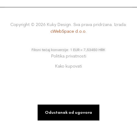
Copyright ©
2026
Kuky Design. Sva prava pridržana. Izrada:
cWebSpace d.o.o.
Fiksni tečaj konverzije: 1 EUR = 7,53450 HRK
Politika privatnosti
Kako kupovati
Odustanak od ugovora