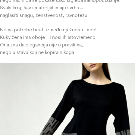
nego način da se pokaže kako izgleda samopouzdanje.
Svaki kroj, šav i materijal imaju svrhu –
naglasiti snagu, ženstvenost, ravnotežu.
Nema potrebe birati između nježnosti i moći.
Kuky žena ima oboje – i nosi ih istovremeno.
Ona zna da elegancija nije u pravilima,
nego u stavu koji ne kopira nikoga.