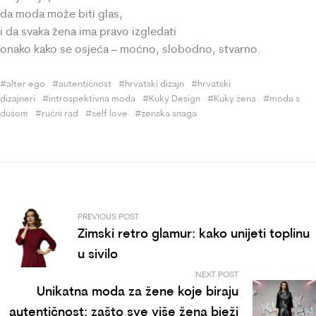
da moda može biti glas,
i da svaka žena ima pravo izgledati
onako kako se osjeća – moćno, slobodno, stvarno.
alter ego
autentičnost
hrvatski dizajn
hrvatski
dizajneri
introspektivna moda
Kuky Design
Kuky žena
moda s
dušom
ručni rad
self love
ženska snaga
PREVIOUS POST
Zimski retro glamur: kako unijeti toplinu
u sivilo
NEXT POST
Unikatna moda za žene koje biraju
autentičnost: zašto sve više žena bježi