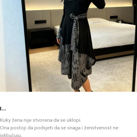
I…
Kuky žena nije stvorena da se uklopi.
Ona postoji da podsjeti da se snaga i ženstvenost ne
isključuju,