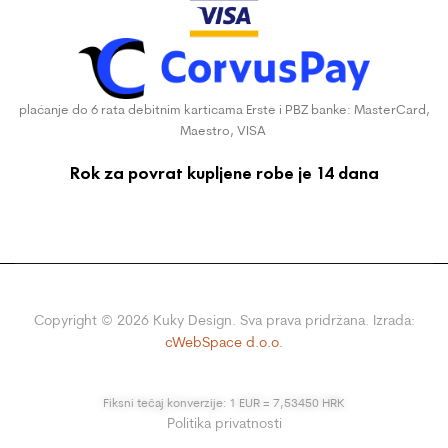
plaćanje do 6 rata debitnim karticama Erste i PBZ banke: MasterCard,
Maestro, VISA
Rok za povrat kupljene robe je 14 dana
Copyright ©
2026
Kuky Design. Sva prava pridržana. Izrada:
cWebSpace d.o.o.
Fiksni tečaj konverzije: 1 EUR = 7,53450 HRK
Politika privatnosti