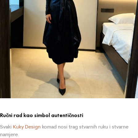
Ručni rad kao simbol autentičnosti
Svaki
Kuky Design
komad nosi trag stvarnih ruku i stvarne
namjere.