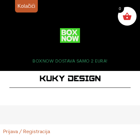
Kolačići
0
BOXNOW DOSTAVA SAMO 2 EURA!
Prijava / Registracija